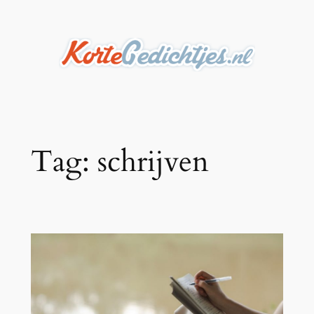
Ga
naar
de
inhoud
Tag:
schrijven