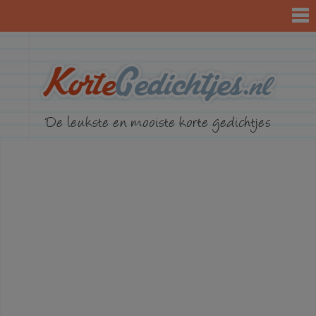
KorteGed
De leukste en mooiste korte gedichtjes