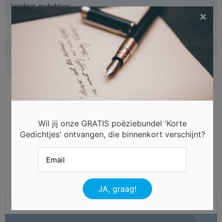
Verdriet gedichtjes
×
Verjaardags gedichten
Vriendschap gedichten
Ziekte gedichtjes
Wil jij onze GRATIS poëziebundel 'Korte
Gedichtjes' ontvangen, die binnenkort verschijnt?