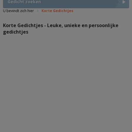
Gedicht zoeken
U bevindt zich hier
Korte Gedichtjes
Korte Gedichtjes - Leuke, unieke en persoonlijke
gedichtjes