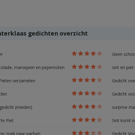
nterklaas gedichten overzicht
er
Geen schoo
olade, marsepein en pepernoten
sint en piet
 Pieten verzamelen
Gedicht ove
clen
Gedicht voo
lgedicht (meiden)
surprise m
te Piet
Sint komt 
 op zoek naar parfum
Gedicht Voo