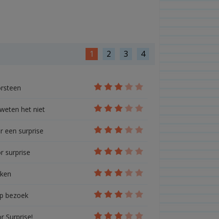
1
2
3
4
rsteen
 weten het niet
r een surprise
r surprise
aken
op bezoek
r Surprise!