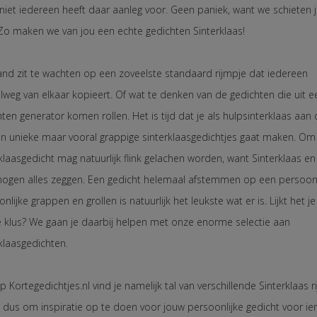
niet iedereen heeft daar aanleg voor. Geen paniek, want we schieten j
 Zo maken we van jou een echte gedichten Sinterklaas!
nd zit te wachten op een zoveelste standaard rijmpje dat iedereen
lweg van elkaar kopieert. Of wat te denken van de gedichten die uit e
ten generator komen rollen. Het is tijd dat je als hulpsinterklaas aan 
en unieke maar vooral grappige sinterklaasgedichtjes gaat maken. Om
klaasgedicht mag natuurlijk flink gelachen worden, want Sinterklaas e
mogen alles zeggen. Een gedicht helemaal afstemmen op een persoo
nlijke grappen en grollen is natuurlijk het leukste wat er is. Lijkt het j
ge klus? We gaan je daarbij helpen met onze enorme selectie aan
klaasgedichten.
p Kortegedichtjes.nl vind je namelijk tal van verschillende Sinterklaas r
l dus om inspiratie op te doen voor jouw persoonlijke gedicht voor i