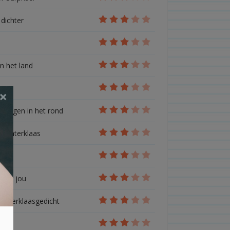
 dichter
in het land
×
vliegen in het rond
r sinterklaas
ht
voor jou
 sinterklaasgedicht