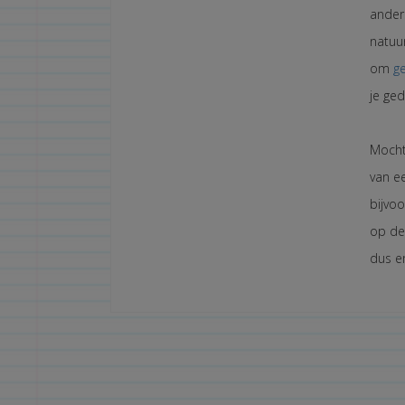
anders
natuur
om
g
je ged
Mocht 
van e
bijvo
op de
dus er