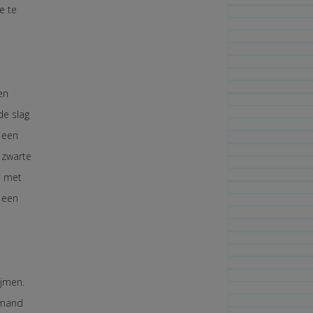
e te
en
de slag
 een
n zwarte
n met
e een
ijmen.
emand