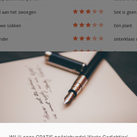
jd aan het zwoegen
Sint is geen
uwe sokken
Een plant
nder
sinterklaas 
ppen
Suprise
 en lezen
Pepernoten 
rshave
Gedicht ove
e wereldbol
Geen gedic
 gedicht
Speelgoed 
 gedicht voor broertje
Persoonlijk
ele zaken in Nederland
Surprise
Wil jij onze GRATIS poëziebundel 'Korte Gedichtjes'