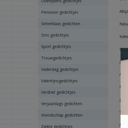
Overlijdens gedichtjes
Alti
Pensioen gedichtjes
Sinterklaas gedichten
Nie
Sms gedichtjes
Kale
Sport gedichtjes
sho
Trouwgedichtjes
judo
Vaderdag gedichtjes
Afte
Valentijnsgedichtjes
Mooi
Verdriet gedichtjes
game
Verjaardags gedichten
Sint
Vriendschap gedichten
Actu
Ziekte gedichtjes