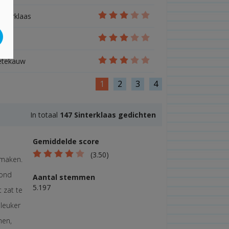
interklaas
pop
etekauw
1
2
3
4
In totaal
147 Sinterklaas gedichten
Gemiddelde score
(3.50)
 maken.
vond
Aantal stemmen
5.197
 zat te
 leuker
men,