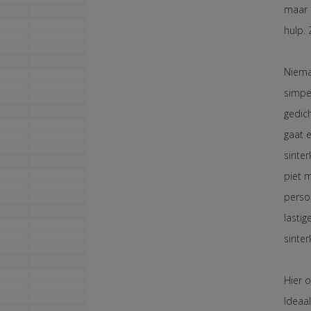
maar 
hulp.
Niema
simpe
gedich
gaat 
sinter
piet 
persoo
lasti
sinter
Hier o
Ideaa