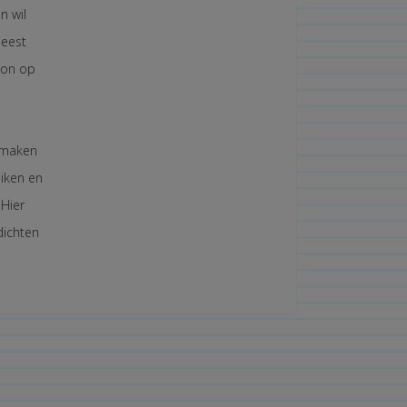
n wil
meest
oon op
t maken
uiken en
 Hier
dichten