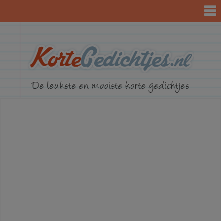
KorteGed
De leukste en mooiste korte gedichtjes