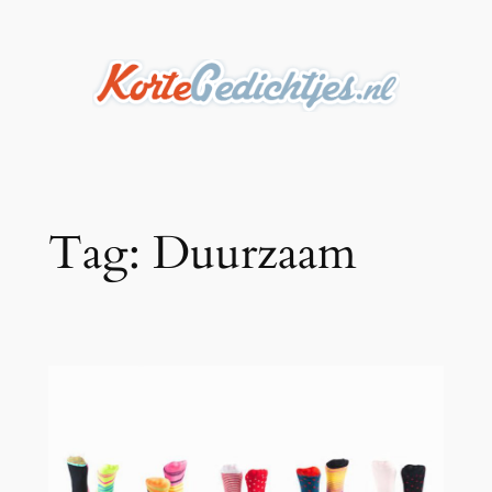
Ga
naar
de
inhoud
Tag:
Duurzaam