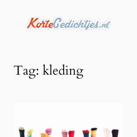
Ga
naar
de
inhoud
Tag:
kleding