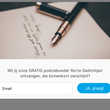
a ik naar mijn kamer om na te denken.
 ik muziek luisteren om de pijn niet te voelen.
s avond's lig ik stil te huilen ,omdat ik alleen ben.
nd hoor me, alleen de goden.
mp me aan ze vast en zij troosten mij.
den zijn mijn beste vriendinnen.
 zijn ze niet altijd bij me.
chten samen tegen het onrecht
Wil jij onze GRATIS poëziebundel 'Korte Gedichtjes'
ontvangen, die binnenkort verschijnt?
 zij