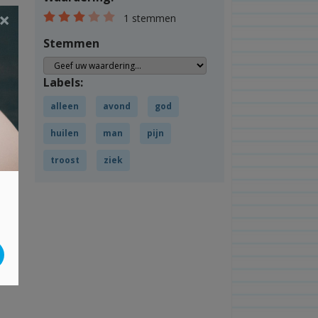
×
1 stemmen
Stemmen
Labels:
alleen
avond
god
huilen
man
pijn
troost
ziek