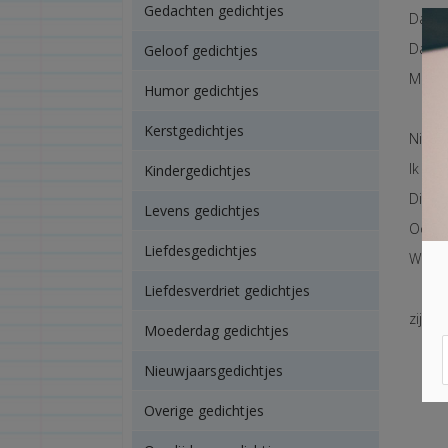
Gedachten gedichtjes
Dan g
Dan ga
Geloof gedichtjes
Maar '
Humor gedichtjes
Kerstgedichtjes
Niema
Ik kla
Kindergedichtjes
Die go
Levens gedichtjes
Ook al
Liefdesgedichtjes
We ve
Liefdesverdriet gedichtjes
zij aan
Moederdag gedichtjes
Nieuwjaarsgedichtjes
Overige gedichtjes