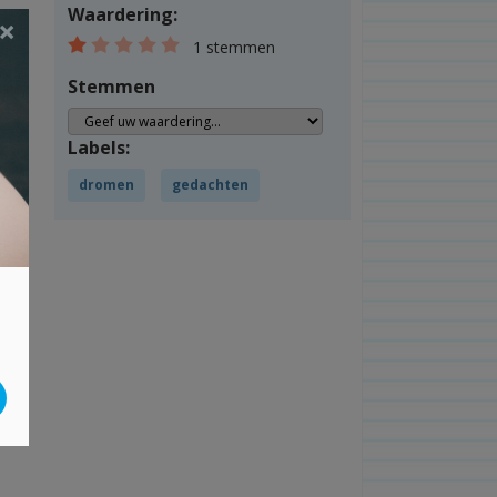
Waardering:
×
1 stemmen
Stemmen
Labels:
dromen
gedachten