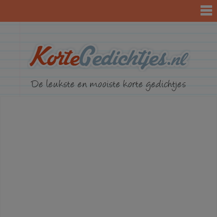
KorteGed
De leukste en mooiste korte gedichtjes