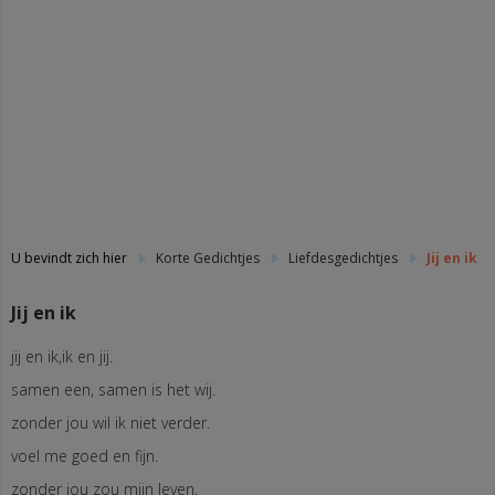
U bevindt zich hier
Korte Gedichtjes
Liefdesgedichtjes
Jij en ik
Jij en ik
jij en ik,ik en jij.
samen een, samen is het wij.
zonder jou wil ik niet verder.
voel me goed en fijn.
zonder jou zou mijn leven,