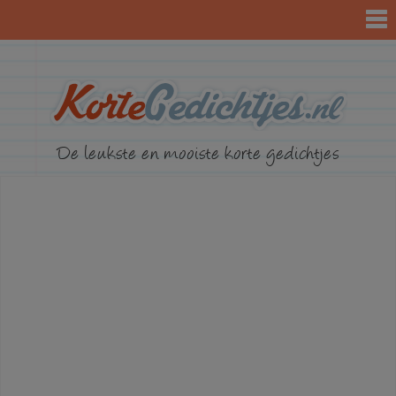
KorteGed
De leukste en mooiste korte gedichtjes