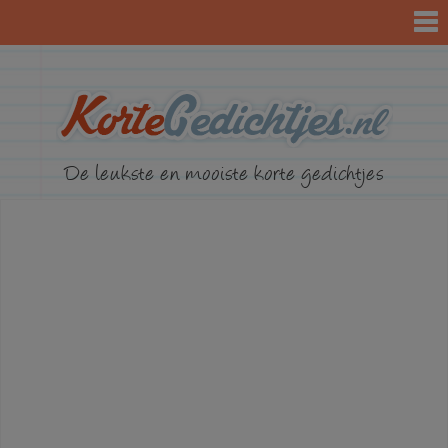
KorteGed
De leukste en mooiste korte gedichtjes