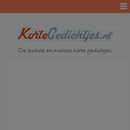
KorteGed
De leukste en mooiste korte gedichtjes