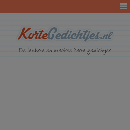
KorteGed
De leukste en mooiste korte gedichtjes