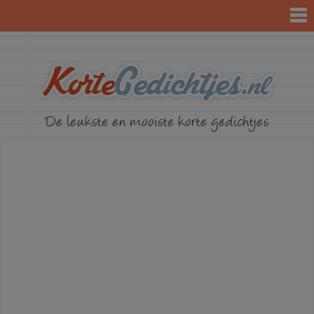
KorteGed
De leukste en mooiste korte gedichtjes