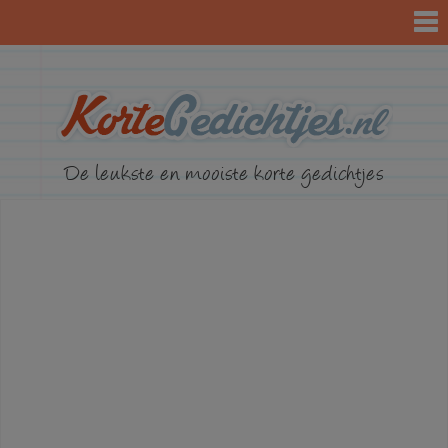
KorteGed
De leukste en mooiste korte gedichtjes