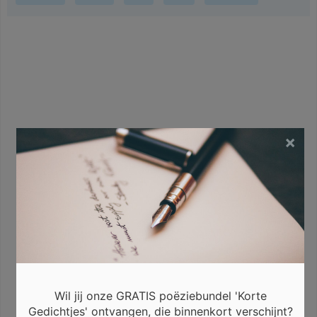
×
Wil jij onze GRATIS poëziebundel 'Korte
Gedichtjes' ontvangen, die binnenkort verschijnt?