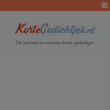
KorteGed
De leukste en mooiste korte gedichtjes