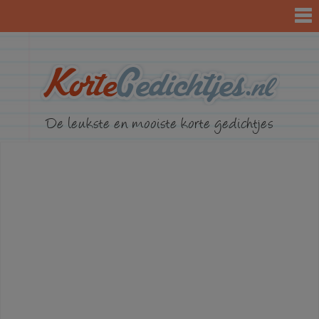
KorteGed
De leukste en mooiste korte gedichtjes