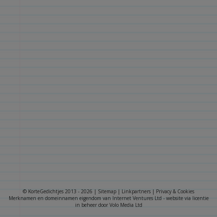
© KorteGedichtjes 2013 - 2026 |
Sitemap
|
Linkpartners
|
Privacy & Cookies
Merknamen en domeinnamen eigendom van
Internet Ventures Ltd
- website via licentie
in beheer door
Volo Media Ltd