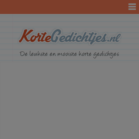
KorteGed
De leukste en mooiste korte gedichtjes