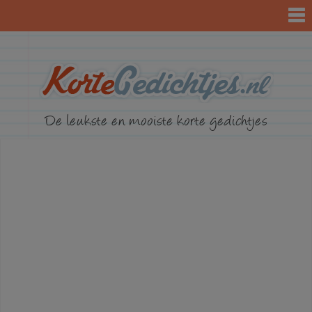
KorteGed
De leukste en mooiste korte gedichtjes