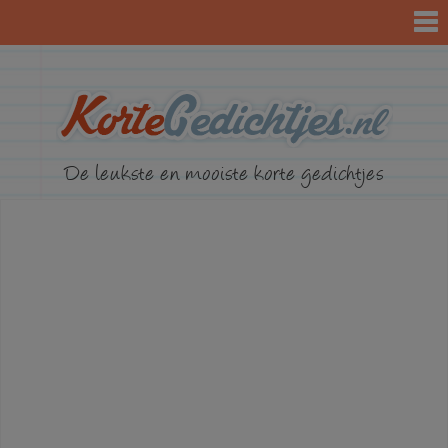
KorteGed
De leukste en mooiste korte gedichtjes