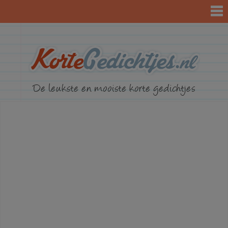
KorteGed
De leukste en mooiste korte gedichtjes