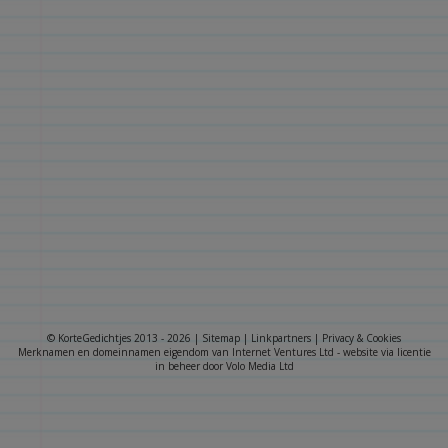
© KorteGedichtjes 2013 - 2026 |
Sitemap
|
Linkpartners
|
Privacy & Cookies
Merknamen en domeinnamen eigendom van
Internet Ventures Ltd
- website via licentie
in beheer door
Volo Media Ltd