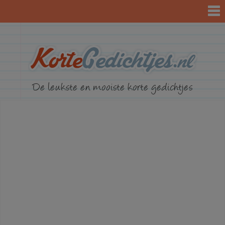
KorteGed
De leukste en mooiste korte gedichtjes