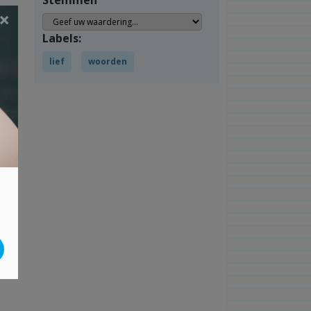
Stemmen
×
Labels:
lief
woorden