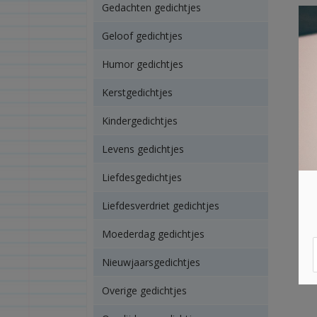
Gedachten gedichtjes
Geloof gedichtjes
Humor gedichtjes
Kerstgedichtjes
Kindergedichtjes
Levens gedichtjes
Liefdesgedichtjes
Liefdesverdriet gedichtjes
Moederdag gedichtjes
Nieuwjaarsgedichtjes
Overige gedichtjes