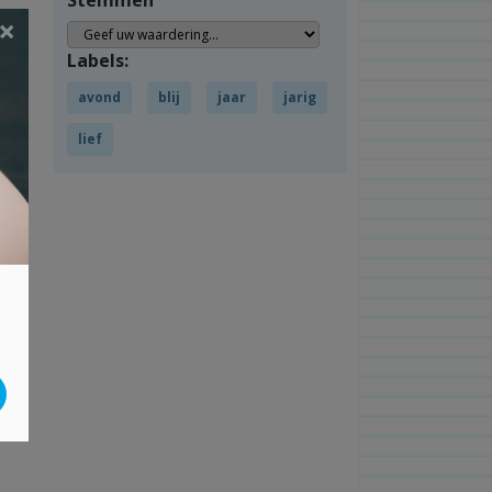
Stemmen
×
Labels:
avond
blij
jaar
jarig
lief