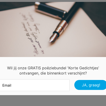
soms is de les zuur.
ft ons het vak onthaal
rijg ik van jou wel eens een signaal.
eg naar de time-out
e blijft een leerkracht van goud.
ond een glaasje wijn,
llen er altijd voor jou zijn.
s je een fijne dag
Wil jij onze GRATIS poëziebundel 'Korte Gedichtjes'
ts lekkers en een lach!
ontvangen, die binnenkort verschijnt?
Livina!