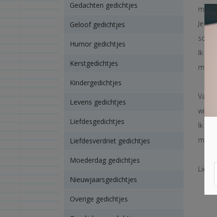
Gedachten gedichtjes
maar 
Je gee
Geloof gedichtjes
soms k
Humor gedichtjes
Ik vli
Kerstgedichtjes
maar j
Kindergedichtjes
Vanav
Levens gedichtjes
wij zu
Liefdesgedichtjes
Ik wen
met ie
Liefdesverdriet gedichtjes
Moederdag gedichtjes
Liefst 
Nieuwjaarsgedichtjes
Overige gedichtjes