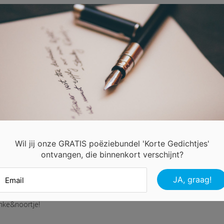
schap is dat je elkaar mist.
schap is iets waar in je niet vergist.
schap is delen.
schap is niet stelen.
dschap is elkaar kunnen vergeven.
dschap is elkaar kansen kunnen geven.
dschap is het mooiste wat er kan bestaan.
schap is iets wat niet mag vergaan.
Wil jij onze GRATIS poëziebundel 'Korte Gedichtjes'
ontvangen, die binnenkort verschijnt?
mke&noortje!