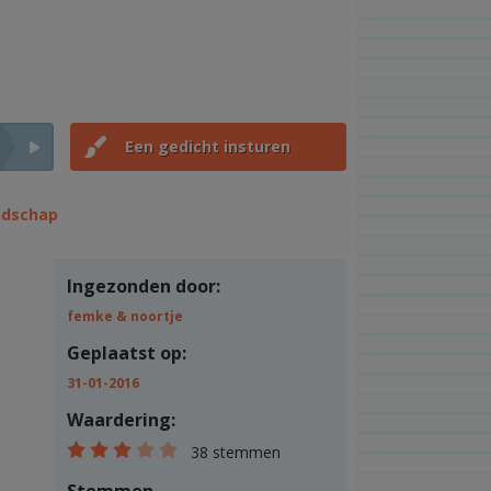
Een gedicht insturen
ndschap
Ingezonden door:
femke & noortje
Geplaatst op:
31-01-2016
Waardering:
38 stemmen