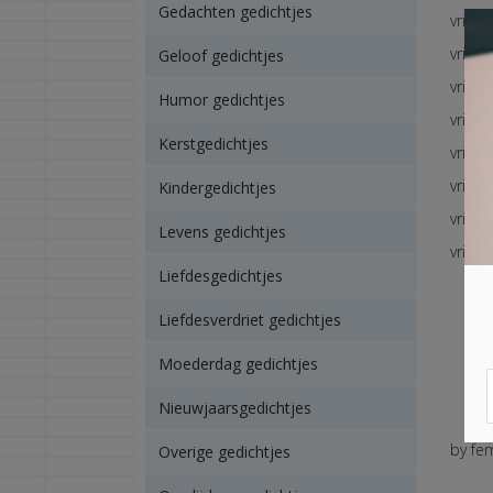
Gedachten gedichtjes
vriend
vriend
Geloof gedichtjes
vriend
Humor gedichtjes
vriend
Kerstgedichtjes
vrien
vrien
Kindergedichtjes
vrien
Levens gedichtjes
vriend
Liefdesgedichtjes
Liefdesverdriet gedichtjes
Moederdag gedichtjes
Nieuwjaarsgedichtjes
by fe
Overige gedichtjes