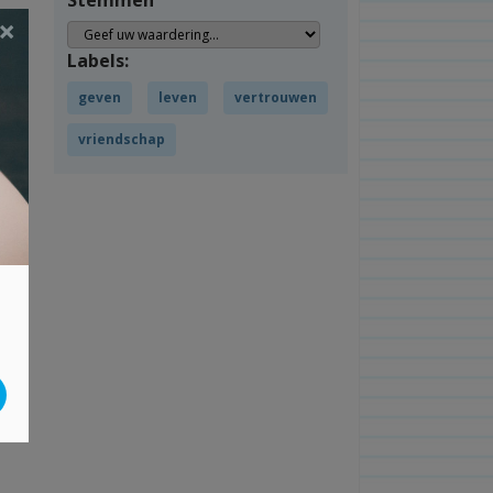
Stemmen
×
Labels:
geven
leven
vertrouwen
vriendschap