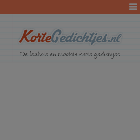
KorteGed
De leukste en mooiste korte gedichtjes