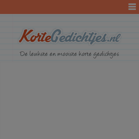
KorteGed
De leukste en mooiste korte gedichtjes