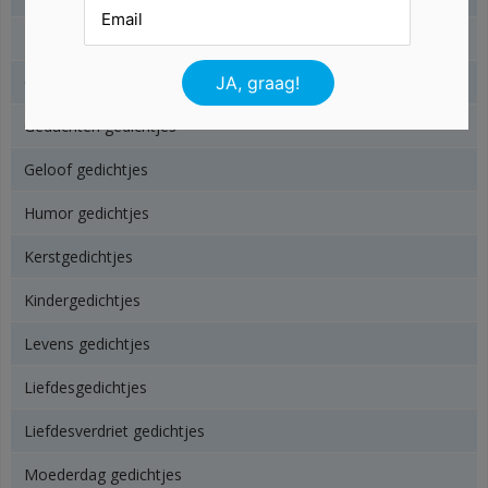
Familie gedichtjes
Geboorte gedichten
Gedachten gedichtjes
Geloof gedichtjes
Humor gedichtjes
Kerstgedichtjes
Kindergedichtjes
Levens gedichtjes
Liefdesgedichtjes
Liefdesverdriet gedichtjes
Moederdag gedichtjes