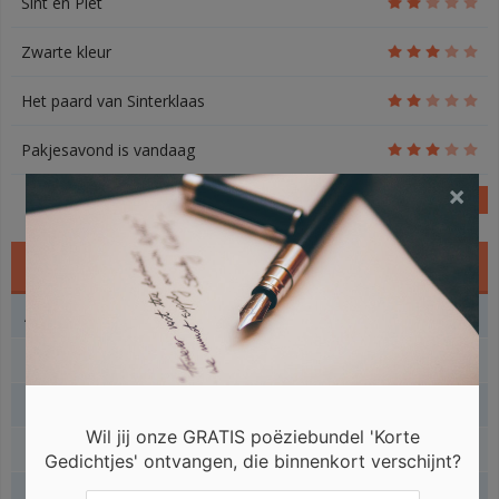
Sint en Piet
Zwarte kleur
Het paard van Sinterklaas
Pakjesavond is vandaag
×
1
Gedichtjes
Angst gedichtjes
Baby gedichtjes
Beterschap gedichtjes
Wil jij onze GRATIS poëziebundel 'Korte
Dieren gedichtjes
Gedichtjes' ontvangen, die binnenkort verschijnt?
Engelse gedichtjes